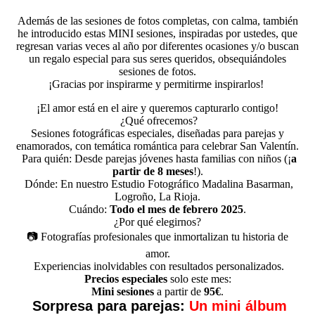
Además de las sesiones de fotos completas, con calma, también
he introducido estas MINI sesiones, inspiradas por ustedes, que
regresan varias veces al año por diferentes ocasiones y/o buscan
un regalo especial para sus seres queridos, obsequiándoles
sesiones de fotos.
¡Gracias por inspirarme y permitirme inspirarlos!
¡El amor está en el aire y queremos capturarlo contigo!
¿Qué ofrecemos?
Sesiones fotográficas especiales, diseñadas para parejas y
enamorados, con temática romántica para celebrar San Valentín.
Para quién: Desde parejas jóvenes hasta familias con niños (¡
a
partir de 8 meses
!).
Dónde: En nuestro Estudio Fotográfico Madalina Basarman,
Logroño, La Rioja.
Cuándo:
Todo el mes de febrero 2025
.
¿Por qué elegirnos?
📷 Fotografías profesionales que inmortalizan tu historia de
amor.
Experiencias inolvidables con resultados personalizados.
Precios especiales
solo este mes:
Mini sesiones
a partir de
95€
.
Sorpresa para parejas:
Un mini álbum