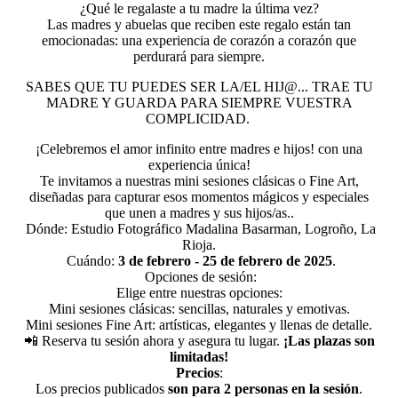
¿Qué le regalaste a tu madre la última vez?
Las madres y abuelas que reciben este regalo están tan
emocionadas: una experiencia de corazón a corazón que
perdurará para siempre.
SABES QUE TU PUEDES SER LA/EL HIJ@... TRAE TU
MADRE Y GUARDA PARA SIEMPRE VUESTRA
COMPLICIDAD.
¡Celebremos el amor infinito entre madres e hijos! con una
experiencia única!
Te invitamos a nuestras mini sesiones clásicas o Fine Art,
diseñadas para capturar esos momentos mágicos y especiales
que unen a madres y sus hijos/as..
Dónde: Estudio Fotográfico Madalina Basarman, Logroño, La
Rioja.
Cuándo:
3 de febrero - 25 de febrero de 2025
.
Opciones de sesión:
Elige entre nuestras opciones:
Mini sesiones clásicas: sencillas, naturales y emotivas.
Mini sesiones Fine Art: artísticas, elegantes y llenas de detalle.
📲 Reserva tu sesión ahora y asegura tu lugar.
¡Las plazas son
limitadas!
Precios
:
Los precios publicados
son para 2 personas en la sesión
.